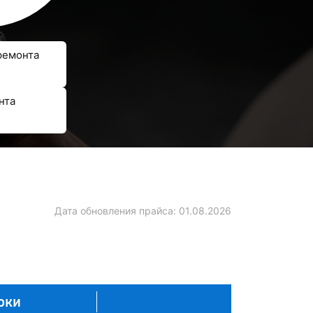
ремонта
нта
Дата обновления прайса:
01.08.2026
оки