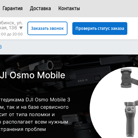
Гарантия
Доставка
Контакты
бинск, ул.
кая, 136
▼
Проверить статус заказа
Заказать звонок
:00 до 20:00
3
JI Osmo Mobile
тедикама DJI Osmo Mobile 3
, так и на базе сервисного
сит от типа поломки и
р располагает всем нужным
странения проблем