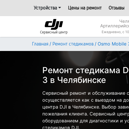
Устройства
Цены на ремонт
Отзывы
Челя
Артиллерийс
Ежедневно, с 10
Сервисный центр
/
/
Osmo Mobile 
Главная
Ремонт стедикамов
Ремонт стедикама D
3 в Челябинске
Сервисный ремонт и обслуживание с
осуществляется как с выездом на дом
центра DJI в Челябинске. Выбор зави
пожелания клиента. Сервисный цент
оборудованием для диагностики и у
стедикамов DJI.