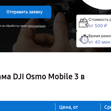
Отправить заявку
Стоимость 
от 500 ₽
е на обработку моих
персональных
Время ремо
от 40 мин
ма DJI Osmo Mobile 3 в
Цена, от
Ср