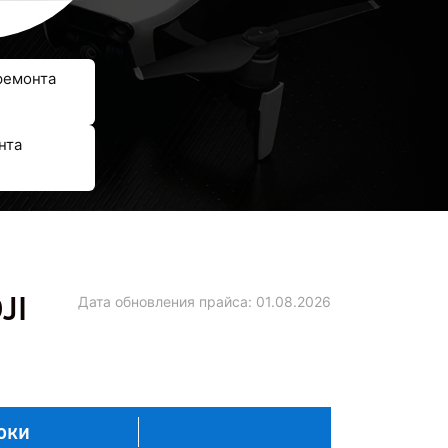
ремонта
нта
JI
Дата обновления прайса:
01.08.2026
оки