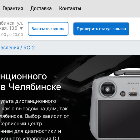
Гарантия
Доставка
Контакты
бинск, ул.
кая, 136
▼
Проверить статус заказа
Заказать звонок
:00 до 20:00
/
RC 2
равления
анционного
 в Челябинске
ульта дистанционного
 как с выездом на дом, так
елябинске. Выбор зависит от
 Сервисный центр
нием для диагностики и
ионного управления DJI.