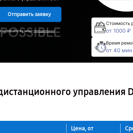
Отправить заявку
Стоимость 
от 1000 ₽
е на обработку моих
персональных
Время ремо
от 40 мин
дистанционного управления D
Цена, от
Ср