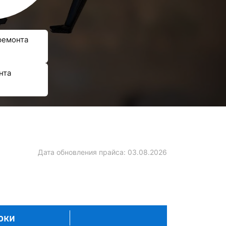
ремонта
нта
Дата обновления прайса:
03.08.2026
оки