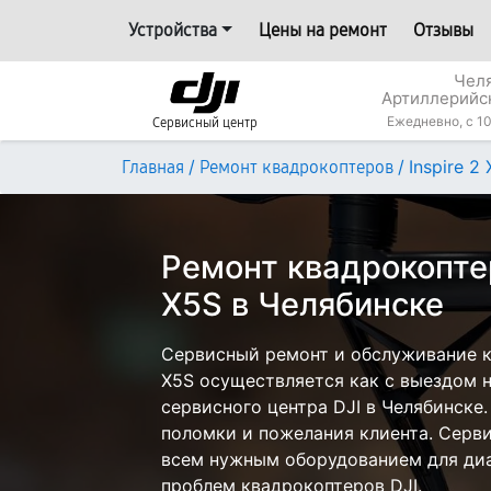
Устройства
Цены на ремонт
Отзывы
Челя
Артиллерийс
Ежедневно, с 10
Сервисный центр
/
/
Inspire 2
Главная
Ремонт квадрокоптеров
Ремонт квадрокоптер
X5S в Челябинске
Сервисный ремонт и обслуживание кв
X5S осуществляется как с выездом на
сервисного центра DJI в Челябинске.
поломки и пожелания клиента. Серв
всем нужным оборудованием для диа
проблем квадрокоптеров DJI.