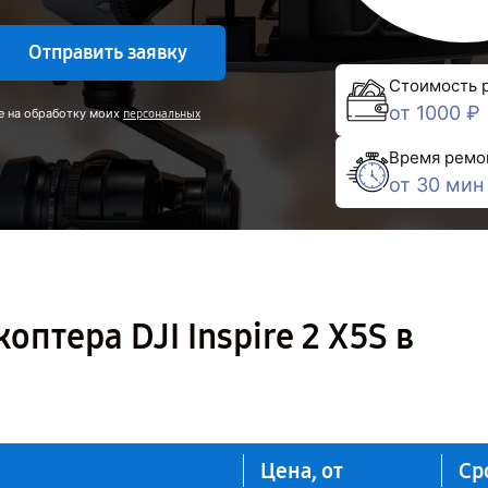
Отправить заявку
Стоимость 
от 1000 ₽
е на обработку моих
персональных
Время ремо
от 30 мин
птера DJI Inspire 2 X5S в
Цена, от
Ср