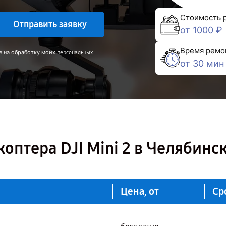
Стоимость 
Отправить заявку
от 1000 ₽
Время ремо
е на обработку моих
персональных
от 30 мин
оптера DJI Mini 2 в Челябинс
Цена, от
Ср