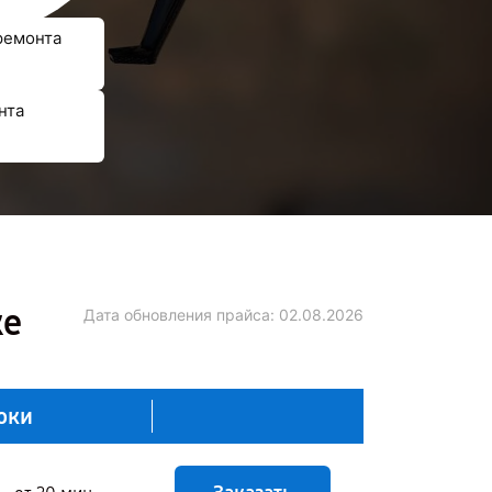
ремонта
нта
ке
Дата обновления прайса:
02.08.2026
оки