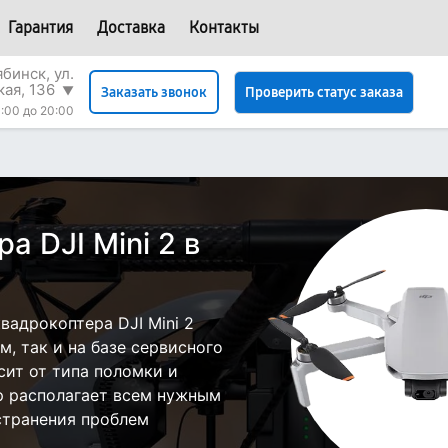
Гарантия
Доставка
Контакты
бинск, ул.
кая, 136
▼
Проверить статус заказа
Заказать звонок
:00 до 20:00
а DJI Mini 2 в
адрокоптера DJI Mini 2
, так и на базе сервисного
сит от типа поломки и
р располагает всем нужным
странения проблем